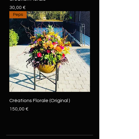
Prix
30,00 €
Peps
Créations Florale (Original )
Prix
150,00 €