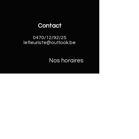
Contact
0470/12/92/25
lefleuriste@outlook.be
Nos horaires
Grez-Doiceau
dimanche 9h30-13h00
Lundi -vendredi
10h30 -19h00
Samedi 9h30-19h00
boutique